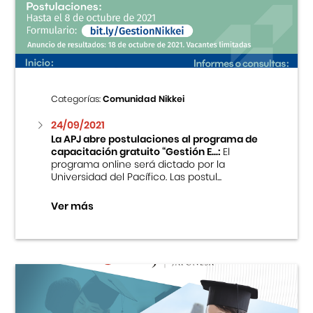
Centro Cultural Peruano Japonés
Cursos
Museo de la Inmigración Japonesa
Categorías:
Comunidad Nikkei
Fondo Editorial
24/09/2021
La APJ abre postulaciones al programa de
capacitación gratuito “Gestión E...:
El
Teatro Peruano Japonés
programa online será dictado por la
Universidad del Pacífico. Las postul...
Ver más