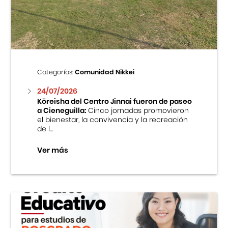
Centro Cultural Peruano Japonés
Cursos
Museo de la Inmigración Japonesa
Categorías:
Comunidad Nikkei
Fondo Editorial
24/07/2026
Kōreisha del Centro Jinnai fueron de paseo
a Cieneguilla:
Cinco jornadas promovieron
Teatro Peruano Japonés
el bienestar, la convivencia y la recreación
de l...
Ver más