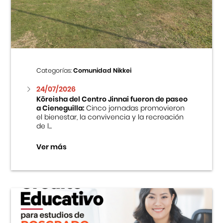
Centro Cultural Peruano Japonés
Cursos
Museo de la Inmigración Japonesa
Categorías:
Comunidad Nikkei
Fondo Editorial
24/07/2026
Kōreisha del Centro Jinnai fueron de paseo
a Cieneguilla:
Cinco jornadas promovieron
Teatro Peruano Japonés
el bienestar, la convivencia y la recreación
de l...
Ver más