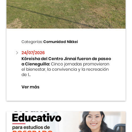
Centro Cultural Peruano Japonés
Cursos
Museo de la Inmigración Japonesa
Categorías:
Comunidad Nikkei
Fondo Editorial
24/07/2026
Kōreisha del Centro Jinnai fueron de paseo
a Cieneguilla:
Cinco jornadas promovieron
Teatro Peruano Japonés
el bienestar, la convivencia y la recreación
de l...
Ver más