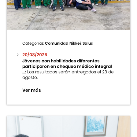
Centro Cultural Peruano Japonés
Cursos
Museo de la Inmigración Japonesa
Categorías:
Comunidad Nikkei, Salud
Fondo Editorial
20/08/2025
Jóvenes con habilidades diferentes
participaron en chequeo médico integral
Teatro Peruano Japonés
...:
Los resultados serán entregados el 23 de
agosto.
Ver más