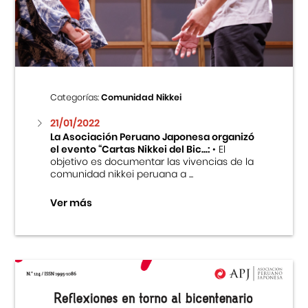
Centro Cultural Peruano Japonés
Cursos
Museo de la Inmigración Japonesa
Categorías:
Comunidad Nikkei
Fondo Editorial
21/01/2022
La Asociación Peruano Japonesa organizó
el evento “Cartas Nikkei del Bic...:
• El
Teatro Peruano Japonés
objetivo es documentar las vivencias de la
comunidad nikkei peruana a ...
Ver más