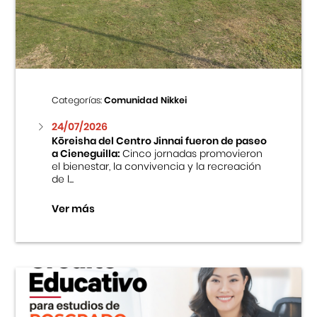
Centro Cultural Peruano Japonés
Cursos
Museo de la Inmigración Japonesa
Categorías:
Comunidad Nikkei
Fondo Editorial
24/07/2026
Kōreisha del Centro Jinnai fueron de paseo
a Cieneguilla:
Cinco jornadas promovieron
Teatro Peruano Japonés
el bienestar, la convivencia y la recreación
de l...
Ver más