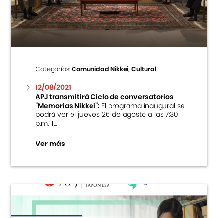
Centro Cultural Peruano Japonés
Cursos
Museo de la Inmigración Japonesa
Categorías:
Comunidad Nikkei, Cultural
Fondo Editorial
12/08/2021
APJ transmitirá Ciclo de conversatorios
“Memorias Nikkei”:
El programa inaugural se
Teatro Peruano Japonés
podrá ver el jueves 26 de agosto a las 7:30
p.m. T...
Ver más