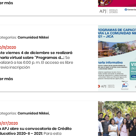
er más
ategorías:
Comunidad Nikkei
0/11/2020
ste viernes 4 de diciembre se realizará
harla virtual sobre “Programas d...:
Se
ealizará a las 6:00 p. m. El acceso es libre
revia inscripción
er más
ategorías:
Comunidad Nikkei,
3/07/2020
a APJ abre su convocatoria de Crédito
ducativo 2020-II – 2021:
Para esta