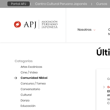
Portal APJ
Centro Cultural Peruano Japonés
Cursos
Nosotros
N
Últ
Categorías
Artes Escénicas
Cine / Video
Comunidad Nikkei
C
Concurso / Torneo
0
Conversatorio
E
Cultural
m
s
Danza
C
Educación