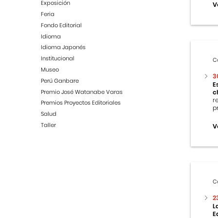
Exposición
V
Feria
Fondo Editorial
Idioma
Idioma Japonés
Institucional
C
Museo
3
Perú Ganbare
E
Premio José Watanabe Varas
c
r
Premios Proyectos Editoriales
p
Salud
Taller
V
C
2
L
E