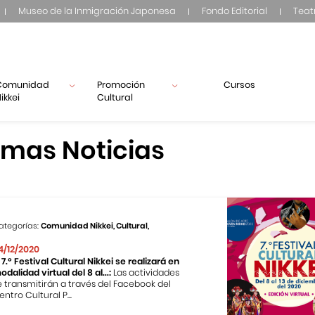
Museo de la Inmigración Japonesa
Fondo Editorial
Teat
Comunidad
Promoción
Cursos
ikkei
Cultural
imas Noticias
ategorías:
Comunidad Nikkei, Cultural,
4/12/2020
l 7.º Festival Cultural Nikkei se realizará en
odalidad virtual del 8 al...:
Las actividades
e transmitirán a través del Facebook del
entro Cultural P...