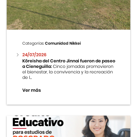
Centro Cultural Peruano Japonés
Cursos
Museo de la Inmigración Japonesa
Categorías:
Comunidad Nikkei
Fondo Editorial
24/07/2026
Kōreisha del Centro Jinnai fueron de paseo
a Cieneguilla:
Cinco jornadas promovieron
Teatro Peruano Japonés
el bienestar, la convivencia y la recreación
de l...
Ver más