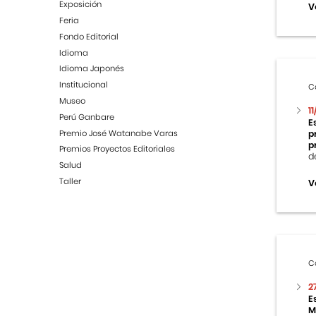
Exposición
V
Feria
Fondo Editorial
Idioma
Idioma Japonés
Institucional
C
Museo
1
Perú Ganbare
E
Premio José Watanabe Varas
p
p
Premios Proyectos Editoriales
d
Salud
Taller
V
C
2
E
M