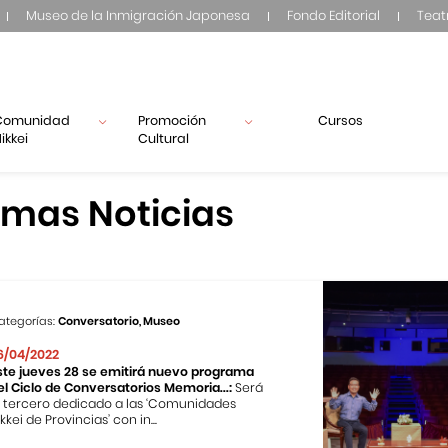
Museo de la Inmigración Japonesa
Fondo Editorial
Teat
Comunidad
Promoción
Cursos
ikkei
Cultural
imas Noticias
ategorías:
Conversatorio, Museo
6/04/2022
ste jueves 28 se emitirá nuevo programa
el Ciclo de Conversatorios Memoria...:
Será
l tercero dedicado a las ‘Comunidades
kkei de Provincias’ con in...