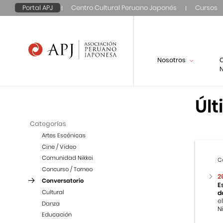
Portal APJ
Centro Cultural Peruano Japonés
Cursos
Nosotros
N
Últ
Categorías
Artes Escénicas
Cine / Video
Comunidad Nikkei
C
Concurso / Torneo
2
Conversatorio
E
Cultural
d
e
Danza
Ni
Educación