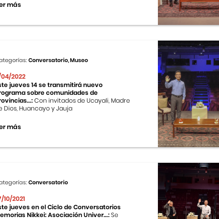
er más
ategorías:
Conversatorio, Museo
1/04/2022
ste jueves 14 se transmitirá nuevo
rograma sobre comunidades de
rovincias...:
Con invitados de Ucayali, Madre
e Dios, Huancayo y Jauja
er más
ategorías:
Conversatorio
7/10/2021
ste jueves en el Ciclo de Conversatorios
emorias Nikkei: Asociación Univer...:
Se