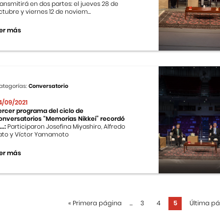
ransmitirá en dos partes: el jueves 28 de
ctubre y viernes 12 de noviem...
er más
ategorías:
Conversatorio
4/09/2021
ercer programa del ciclo de
onversatorios “Memorias Nikkei” recordó
...:
Participaron Josefina Miyashiro, Alfredo
ato y Víctor Yamamoto
er más
«
Primera página
...
3
4
5
Última p