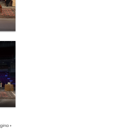
ágina
»