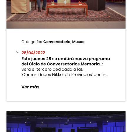
Centro Cultural Peruano Japonés
Cursos
Museo de la Inmigración Japonesa
Categorías:
Conversatorio, Museo
Fondo Editorial
26/04/2022
Este jueves 28 se emitirá nuevo programa
del Ciclo de Conversatorios Memoria...:
Teatro Peruano Japonés
Será el tercero dedicado a las
‘Comunidades Nikkei de Provincias’ con in...
Ver más