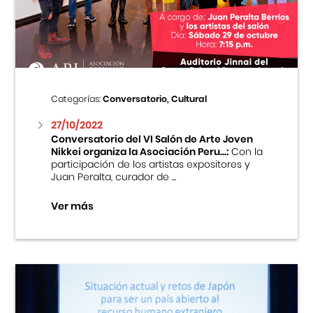
Centro Cultural Peruano Japonés
Cursos
Museo de la Inmigración Japonesa
Categorías:
Conversatorio, Cultural
Fondo Editorial
27/10/2022
Conversatorio del VI Salón de Arte Joven
Nikkei organiza la Asociación Peru...:
Con la
Teatro Peruano Japonés
participación de los artistas expositores y
Juan Peralta, curador de ...
Ver más