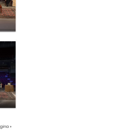
ágina
»