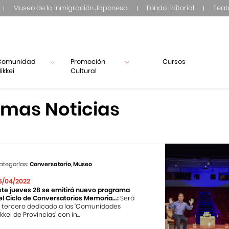
Museo de la Inmigración Japonesa
Fondo Editorial
Teat
Comunidad
Promoción
Cursos
ikkei
Cultural
imas Noticias
ategorías:
Conversatorio, Museo
6/04/2022
ste jueves 28 se emitirá nuevo programa
el Ciclo de Conversatorios Memoria...:
Será
l tercero dedicado a las ‘Comunidades
kkei de Provincias’ con in...