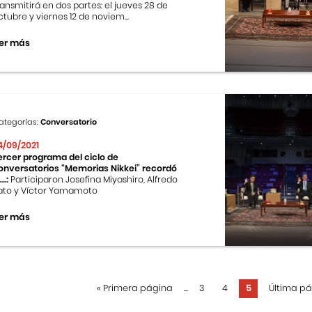
ransmitirá en dos partes: el jueves 28 de
ctubre y viernes 12 de noviem...
er más
ategorías:
Conversatorio
4/09/2021
ercer programa del ciclo de
onversatorios “Memorias Nikkei” recordó
...:
Participaron Josefina Miyashiro, Alfredo
ato y Víctor Yamamoto
er más
«
Primera página
...
3
4
5
Última p