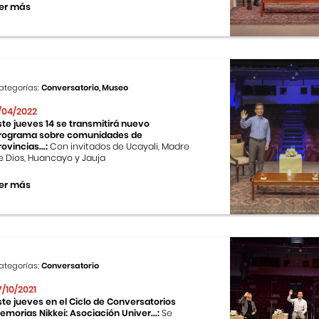
er más
ategorías:
Conversatorio, Museo
1/04/2022
ste jueves 14 se transmitirá nuevo
rograma sobre comunidades de
rovincias...:
Con invitados de Ucayali, Madre
e Dios, Huancayo y Jauja
er más
ategorías:
Conversatorio
7/10/2021
ste jueves en el Ciclo de Conversatorios
emorias Nikkei: Asociación Univer...:
Se