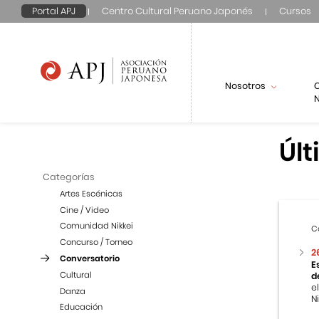
Portal APJ
Centro Cultural Peruano Japonés
Cursos
Nosotros
N
Últ
Categorías
Artes Escénicas
Cine / Video
Comunidad Nikkei
C
Concurso / Torneo
2
Conversatorio
E
Cultural
d
e
Danza
Ni
Educación