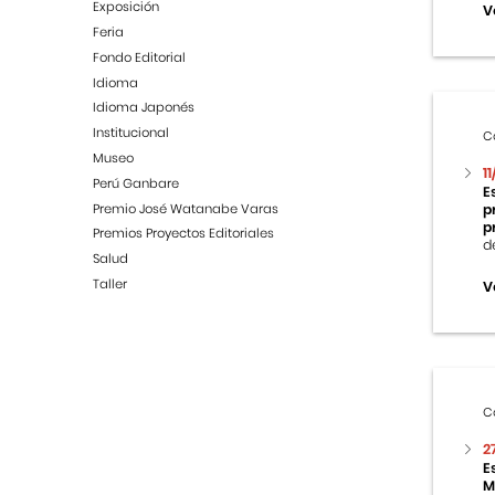
Exposición
V
Feria
Fondo Editorial
Idioma
Idioma Japonés
Institucional
C
Museo
1
Perú Ganbare
E
Premio José Watanabe Varas
p
p
Premios Proyectos Editoriales
d
Salud
Taller
V
C
2
E
M