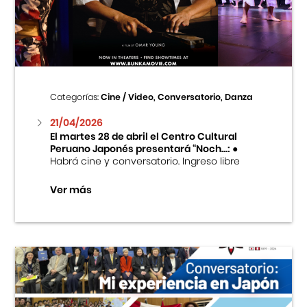
Centro Cultural Peruano Japonés
Cursos
Museo de la Inmigración Japonesa
Categorías:
Cine / Video, Conversatorio, Danza
Fondo Editorial
21/04/2026
El martes 28 de abril el Centro Cultural
Peruano Japonés presentará “Noch...:
●
Teatro Peruano Japonés
Habrá cine y conversatorio. Ingreso libre
Ver más