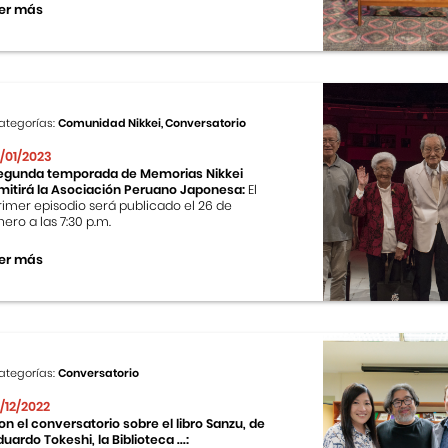
er más
ategorías:
Comunidad Nikkei, Conversatorio
1/01/2023
egunda temporada de Memorias Nikkei
mitirá la Asociación Peruano Japonesa:
El
rimer episodio será publicado el 26 de
nero a las 7:30 p.m.
er más
ategorías:
Conversatorio
2/12/2022
on el conversatorio sobre el libro Sanzu, de
duardo Tokeshi, la Biblioteca ...: