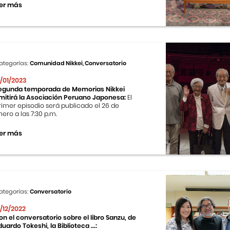
er más
ategorías:
Comunidad Nikkei, Conversatorio
1/01/2023
egunda temporada de Memorias Nikkei
mitirá la Asociación Peruano Japonesa:
El
rimer episodio será publicado el 26 de
nero a las 7:30 p.m.
er más
ategorías:
Conversatorio
2/12/2022
on el conversatorio sobre el libro Sanzu, de
duardo Tokeshi, la Biblioteca ...: