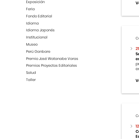
Exposición
V
Feria
Fondo Editorial
Idioma
Idioma Japonés
Institucional
C
Museo
2
Perú Ganbare
S
Premio José Watanabe Varas
e
p
Premios Proyectos Editoriales
e
Salud
Taller
V
C
1
C
E