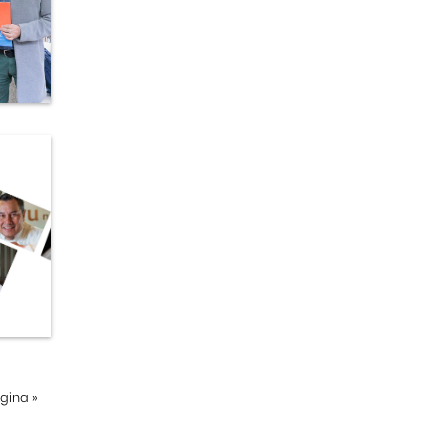
ágina
»