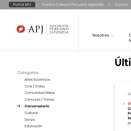
Portal APJ
Centro Cultural Peruano Japonés
Cursos
Nosotros
N
Últ
Categorías
Artes Escénicas
Cine / Video
Comunidad Nikkei
C
Concurso / Torneo
0
Conversatorio
C
Cultural
P
t
Danza
j
Educación