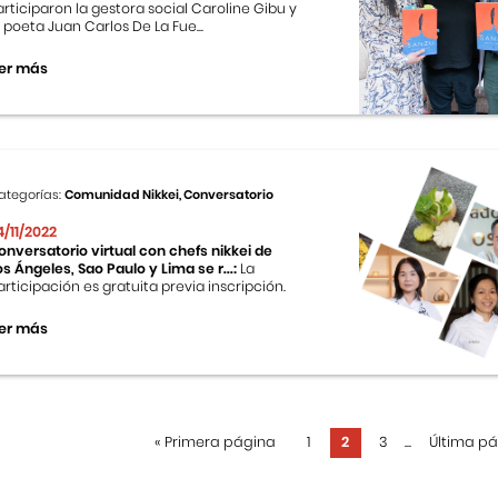
articiparon la gestora social Caroline Gibu y
l poeta Juan Carlos De La Fue...
er más
ategorías:
Comunidad Nikkei, Conversatorio
4/11/2022
onversatorio virtual con chefs nikkei de
os Ángeles, Sao Paulo y Lima se r...:
La
articipación es gratuita previa inscripción.
er más
«
Primera página
1
2
3
...
Última p