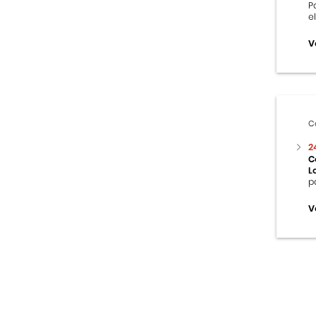
P
e
V
C
2
C
L
p
V