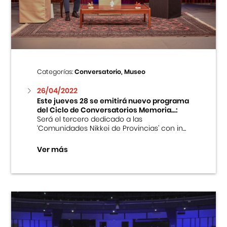
Centro Cultural Peruano Japonés
Cursos
Museo de la Inmigración Japonesa
Categorías:
Conversatorio, Museo
Fondo Editorial
26/04/2022
Este jueves 28 se emitirá nuevo programa
del Ciclo de Conversatorios Memoria...:
Teatro Peruano Japonés
Será el tercero dedicado a las
‘Comunidades Nikkei de Provincias’ con in...
Ver más