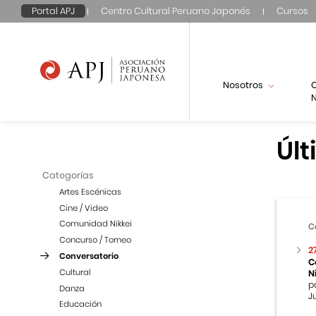
Portal APJ
Centro Cultural Peruano Japonés
Cursos
Nosotros
N
Últ
Categorías
Artes Escénicas
Cine / Video
Comunidad Nikkei
C
Concurso / Torneo
2
Conversatorio
C
Cultural
N
p
Danza
J
Educación