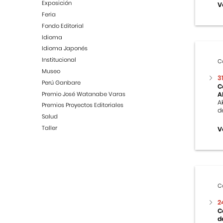
Exposición
V
Feria
Fondo Editorial
Idioma
Idioma Japonés
Institucional
C
Museo
3
Perú Ganbare
C
Premio José Watanabe Varas
A
A
Premios Proyectos Editoriales
d
Salud
Taller
V
C
2
C
d