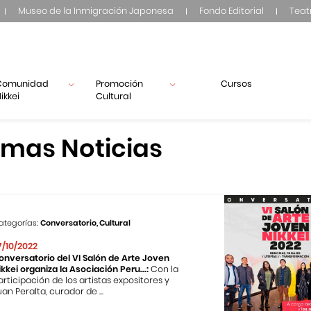
Museo de la Inmigración Japonesa
Fondo Editorial
Teat
Comunidad
Promoción
Cursos
ikkei
Cultural
imas Noticias
ategorías:
Conversatorio, Cultural
7/10/2022
onversatorio del VI Salón de Arte Joven
ikkei organiza la Asociación Peru...:
Con la
articipación de los artistas expositores y
uan Peralta, curador de ...