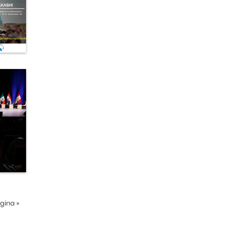
ágina
»