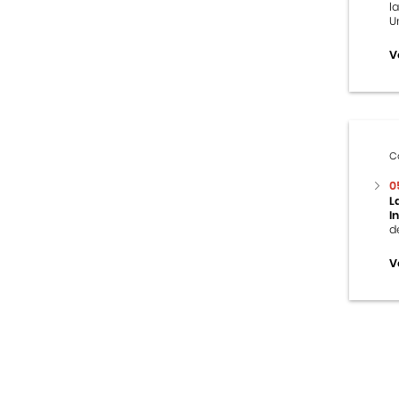
l
U
V
C
0
L
I
d
V