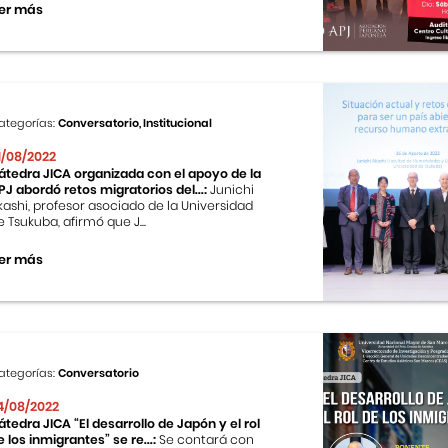
er más
ategorías:
Conversatorio, Institucional
1/08/2022
átedra JICA organizada con el apoyo de la
PJ abordó retos migratorios del...:
Junichi
kashi, profesor asociado de la Universidad
e Tsukuba, afirmó que J...
er más
ategorías:
Conversatorio
4/08/2022
átedra JICA “El desarrollo de Japón y el rol
e los inmigrantes” se re...:
Se contará con