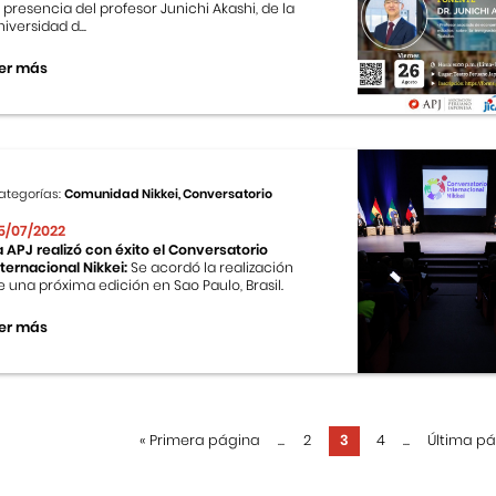
a presencia del profesor Junichi Akashi, de la
niversidad d...
er más
ategorías:
Comunidad Nikkei, Conversatorio
5/07/2022
a APJ realizó con éxito el Conversatorio
nternacional Nikkei:
Se acordó la realización
e una próxima edición en Sao Paulo, Brasil.
er más
«
Primera página
...
2
3
4
...
Última p