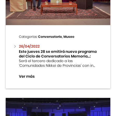
Centro Cultural Peruano Japonés
Cursos
Museo de la Inmigración Japonesa
Categorías:
Conversatorio, Museo
Fondo Editorial
26/04/2022
Este jueves 28 se emitirá nuevo programa
del Ciclo de Conversatorios Memoria...:
Teatro Peruano Japonés
Será el tercero dedicado a las
‘Comunidades Nikkei de Provincias’ con in...
Ver más