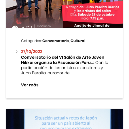
Centro Cultural Peruano Japonés
Cursos
Museo de la Inmigración Japonesa
Categorías:
Conversatorio, Cultural
Fondo Editorial
27/10/2022
Conversatorio del VI Salón de Arte Joven
Nikkei organiza la Asociación Peru...:
Con la
Teatro Peruano Japonés
participación de los artistas expositores y
Juan Peralta, curador de ...
Ver más