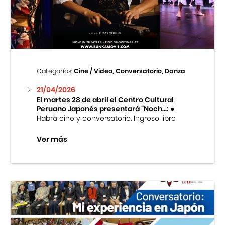
Centro Cultural Peruano Japonés
Cursos
Museo de la Inmigración Japonesa
Categorías:
Cine / Video, Conversatorio, Danza
Fondo Editorial
21/04/2026
El martes 28 de abril el Centro Cultural
Peruano Japonés presentará “Noch...:
●
Teatro Peruano Japonés
Habrá cine y conversatorio. Ingreso libre
Ver más