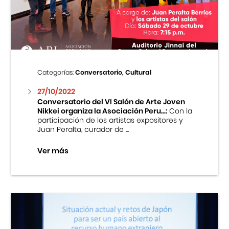
Centro Cultural Peruano Japonés
Cursos
Museo de la Inmigración Japonesa
Categorías:
Conversatorio, Cultural
Fondo Editorial
27/10/2022
Conversatorio del VI Salón de Arte Joven
Nikkei organiza la Asociación Peru...:
Con la
Teatro Peruano Japonés
participación de los artistas expositores y
Juan Peralta, curador de ...
Ver más