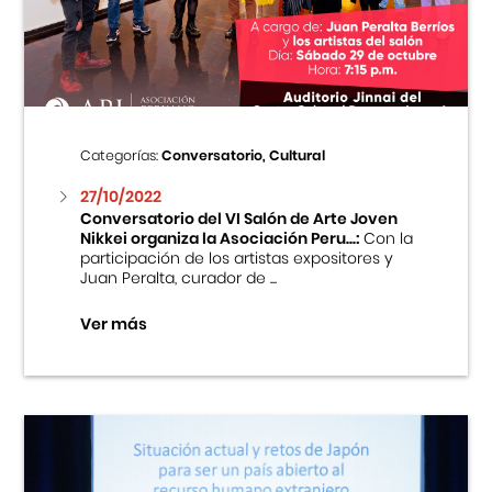
Centro Cultural Peruano Japonés
Cursos
Museo de la Inmigración Japonesa
Categorías:
Conversatorio, Cultural
Fondo Editorial
27/10/2022
Conversatorio del VI Salón de Arte Joven
Nikkei organiza la Asociación Peru...:
Con la
Teatro Peruano Japonés
participación de los artistas expositores y
Juan Peralta, curador de ...
Ver más