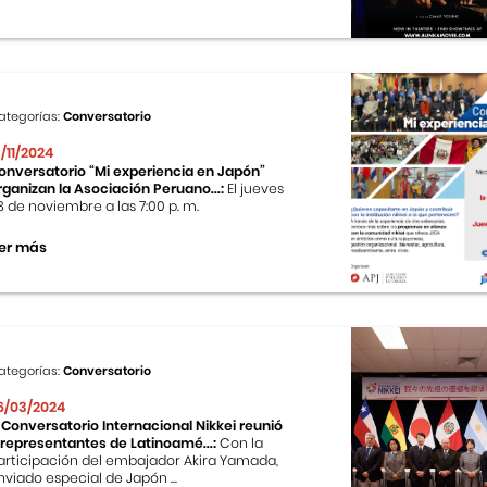
ategorías:
Conversatorio
9/11/2024
onversatorio “Mi experiencia en Japón”
rganizan la Asociación Peruano...:
El jueves
8 de noviembre a las 7:00 p. m.
er más
ategorías:
Conversatorio
6/03/2024
II Conversatorio Internacional Nikkei reunió
 representantes de Latinoamé...:
Con la
articipación del embajador Akira Yamada,
nviado especial de Japón ...