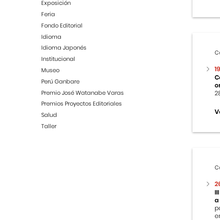
Exposición
Feria
Fondo Editorial
Idioma
Idioma Japonés
C
Institucional
1
Museo
C
Perú Ganbare
o
Premio José Watanabe Varas
2
Premios Proyectos Editoriales
V
Salud
Taller
C
2
I
a
p
e