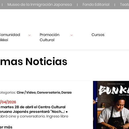
Museo de la Inmigración Japonesa
Fondo Editorial
Teat
Comunidad
Promoción
Cursos
ikkei
Cultural
imas Noticias
ategorías:
Cine / Video, Conversatorio, Danza
1/04/2026
l martes 28 de abril el Centro Cultural
eruano Japonés presentará “Noch...:
●
abrá cine y conversatorio. Ingreso libre
er más