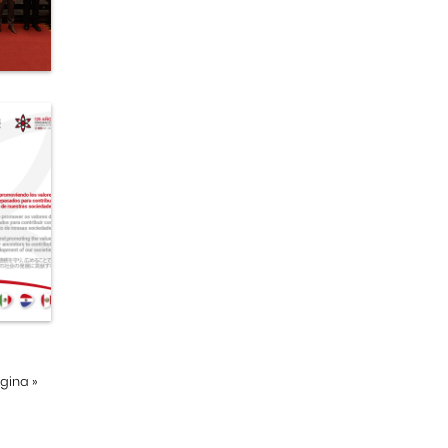
ágina
»