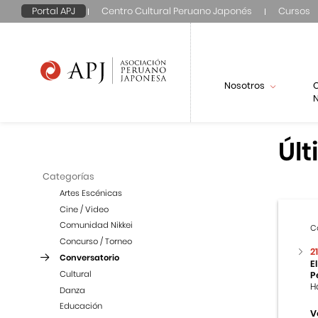
Portal APJ
Centro Cultural Peruano Japonés
Cursos
Nosotros
N
Últ
Categorías
Artes Escénicas
Cine / Video
Comunidad Nikkei
C
Concurso / Torneo
2
Conversatorio
E
Cultural
P
H
Danza
Educación
V