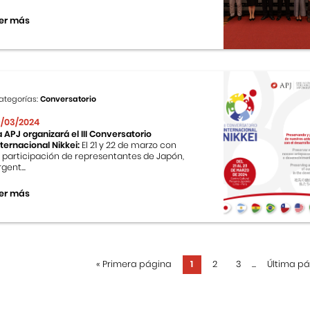
er más
ategorías:
Conversatorio
9/03/2024
a APJ organizará el III Conversatorio
nternacional Nikkei:
El 21 y 22 de marzo con
a participación de representantes de Japón,
gent...
er más
«
Primera página
1
2
3
...
Última p