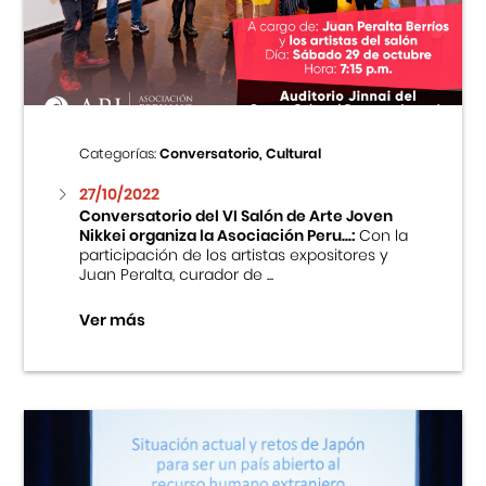
Centro Cultural Peruano Japonés
Cursos
Museo de la Inmigración Japonesa
Categorías:
Conversatorio, Cultural
Fondo Editorial
27/10/2022
Conversatorio del VI Salón de Arte Joven
Nikkei organiza la Asociación Peru...:
Con la
Teatro Peruano Japonés
participación de los artistas expositores y
Juan Peralta, curador de ...
Ver más