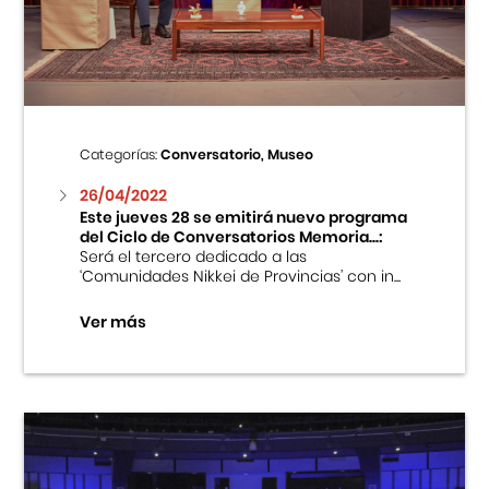
Centro Cultural Peruano Japonés
Cursos
Museo de la Inmigración Japonesa
Categorías:
Conversatorio, Museo
Fondo Editorial
26/04/2022
Este jueves 28 se emitirá nuevo programa
del Ciclo de Conversatorios Memoria...:
Teatro Peruano Japonés
Será el tercero dedicado a las
‘Comunidades Nikkei de Provincias’ con in...
Ver más