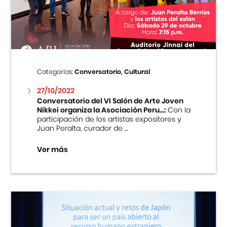
Centro Cultural Peruano Japonés
Cursos
Museo de la Inmigración Japonesa
Categorías:
Conversatorio, Cultural
Fondo Editorial
27/10/2022
Conversatorio del VI Salón de Arte Joven
Nikkei organiza la Asociación Peru...:
Con la
Teatro Peruano Japonés
participación de los artistas expositores y
Juan Peralta, curador de ...
Ver más