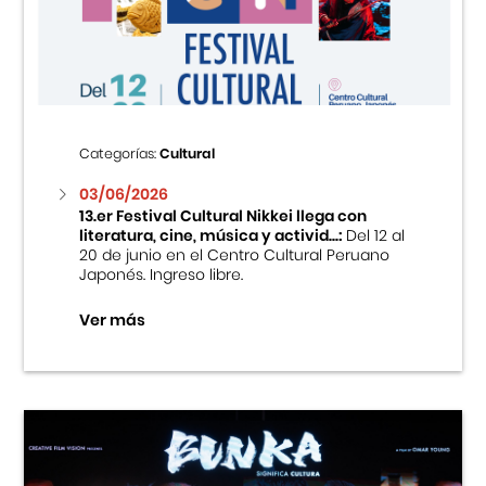
Centro Cultural Peruano Japonés
Cursos
Museo de la Inmigración Japonesa
Categorías:
Cultural
Fondo Editorial
03/06/2026
13.er Festival Cultural Nikkei llega con
literatura, cine, música y activid...:
Del 12 al
Teatro Peruano Japonés
20 de junio en el Centro Cultural Peruano
Japonés. Ingreso libre.
Ver más