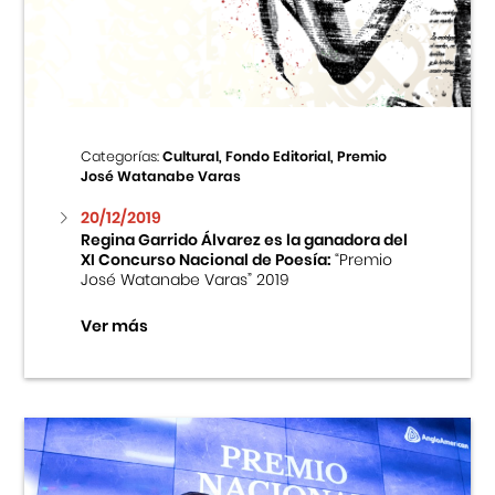
Centro Cultural Peruano Japonés
Cursos
Museo de la Inmigración Japonesa
Categorías:
Cultural, Fondo Editorial, Premio
José Watanabe Varas
Fondo Editorial
20/12/2019
Regina Garrido Álvarez es la ganadora del
Teatro Peruano Japonés
XI Concurso Nacional de Poesía:
“Premio
José Watanabe Varas” 2019
Ver más