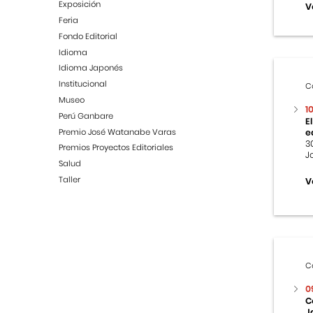
Exposición
V
Feria
Fondo Editorial
Idioma
Idioma Japonés
Institucional
C
Museo
1
Perú Ganbare
E
Premio José Watanabe Varas
e
3
Premios Proyectos Editoriales
J
Salud
Taller
V
C
0
C
J