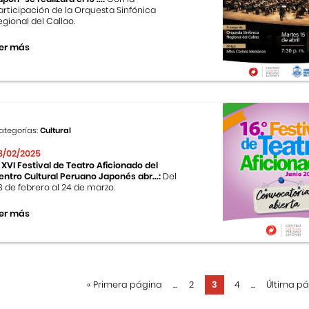
articipación de la Orquesta Sinfónica
egional del Callao.
er más
ategorías:
Cultural
8/02/2025
l XVI Festival de Teatro Aficionado del
entro Cultural Peruano Japonés abr...:
Del
8 de febrero al 24 de marzo.
er más
«
Primera página
...
2
3
4
...
Última p