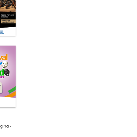
ágina
»