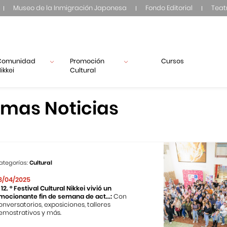
Museo de la Inmigración Japonesa
Fondo Editorial
Teat
Comunidad
Promoción
Cursos
ikkei
Cultural
imas Noticias
ategorías:
Cultural
8/04/2025
l 12. ° Festival Cultural Nikkei vivió un
mocionante fin de semana de act...:
Con
onversatorios, exposiciones, talleres
emostrativos y más.