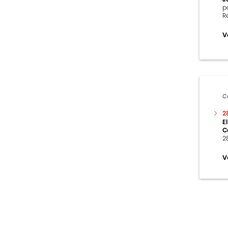
p
R
V
C
2
E
C
2
V