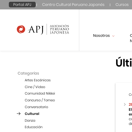
Portal APJ
Centro Cultural Peruano Japonés
Cursos
Nosotros
N
Últ
Categorías
Artes Escénicas
Cine / Video
Comunidad Nikkei
C
Concurso / Torneo
2
Conversatorio
E
Cultural
e
c
Danza
d
Educación