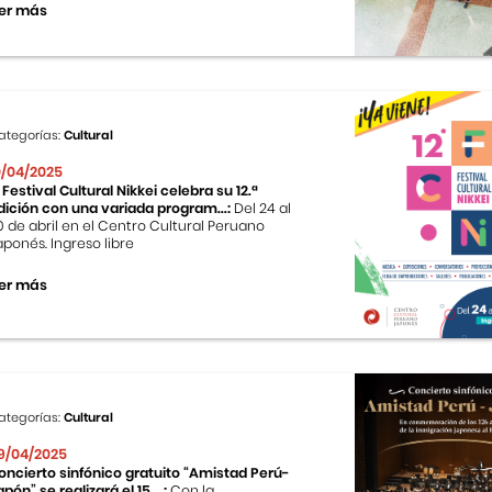
er más
ategorías:
Cultural
0/04/2025
l Festival Cultural Nikkei celebra su 12.ª
dición con una variada program...:
Del 24 al
0 de abril en el Centro Cultural Peruano
aponés. Ingreso libre
er más
ategorías:
Cultural
9/04/2025
oncierto sinfónico gratuito “Amistad Perú-
apón” se realizará el 15 ...:
Con la