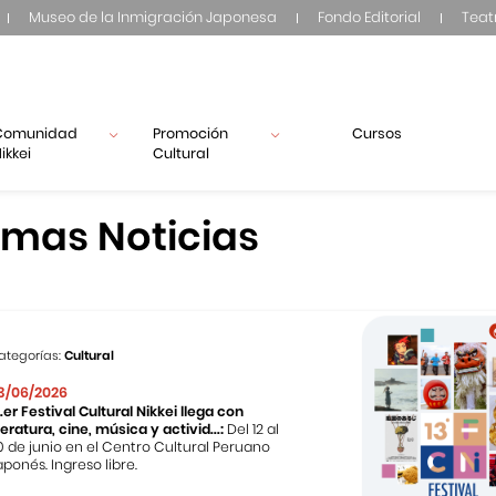
Museo de la Inmigración Japonesa
Fondo Editorial
Teat
Comunidad
Promoción
Cursos
ikkei
Cultural
imas Noticias
ategorías:
Cultural
3/06/2026
3.er Festival Cultural Nikkei llega con
iteratura, cine, música y activid...:
Del 12 al
0 de junio en el Centro Cultural Peruano
aponés. Ingreso libre.