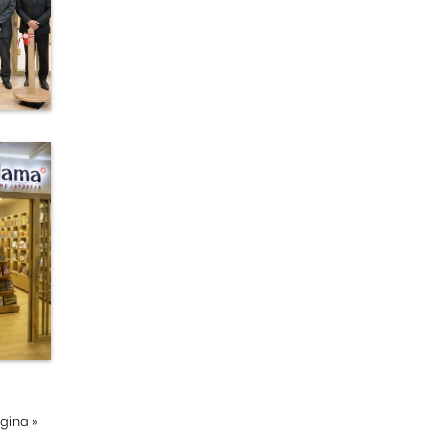
ágina
»