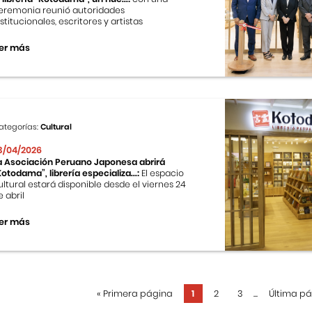
eremonia reunió autoridades
nstitucionales, escritores y artistas
er más
ategorías:
Cultural
3/04/2026
a Asociación Peruano Japonesa abrirá
Kotodama”, librería especializa...:
El espacio
ultural estará disponible desde el viernes 24
e abril
er más
«
Primera página
1
2
3
...
Última p