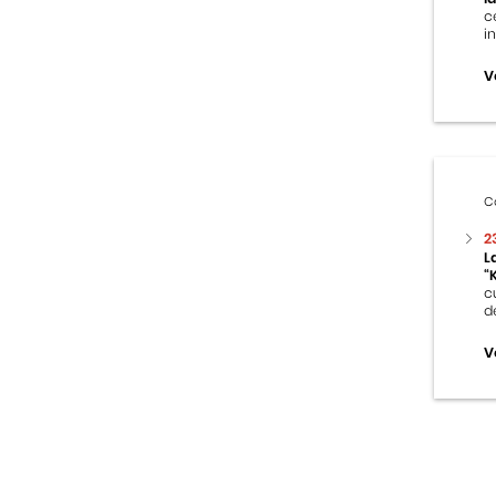
c
i
V
C
2
L
“
c
d
V