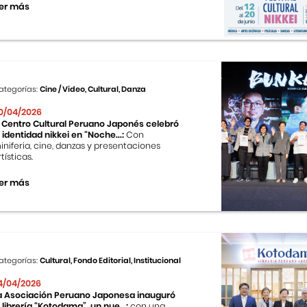
er más
ategorías:
Cine / Video, Cultural, Danza
0/04/2026
l Centro Cultural Peruano Japonés celebró
a identidad nikkei en “Noche...:
Con
iniferia, cine, danzas y presentaciones
tísticas.
er más
ategorías:
Cultural, Fondo Editorial, Institucional
4/04/2026
a Asociación Peruano Japonesa inauguró
a librería “Kotodama”, un nue...:
con una