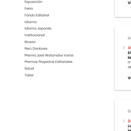
Exposición
V
Feria
Fondo Editorial
Idioma
Idioma Japonés
Institucional
C
Museo
3
Perú Ganbare
E
Premio José Watanabe Varas
l
Premios Proyectos Editoriales
m
ar
Salud
Taller
V
C
2
L
l