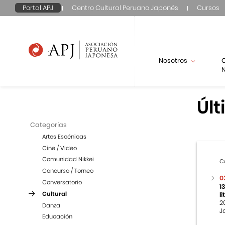
Portal APJ
Centro Cultural Peruano Japonés
Cursos
Nosotros
N
Últ
Categorías
Artes Escénicas
Cine / Video
Comunidad Nikkei
C
Concurso / Torneo
0
Conversatorio
1
Cultural
l
2
Danza
J
Educación