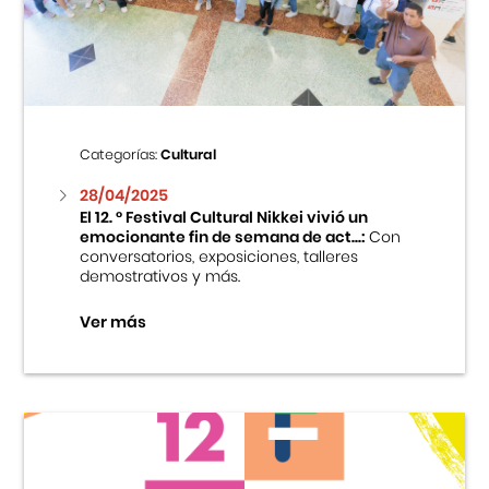
Centro Cultural Peruano Japonés
Cursos
Museo de la Inmigración Japonesa
Categorías:
Cultural
Fondo Editorial
28/04/2025
El 12. ° Festival Cultural Nikkei vivió un
emocionante fin de semana de act...:
Con
Teatro Peruano Japonés
conversatorios, exposiciones, talleres
demostrativos y más.
Ver más