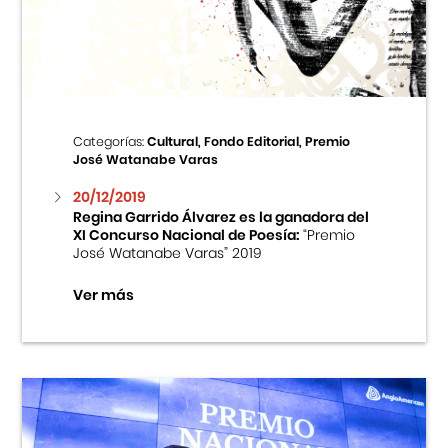
Centro Cultural Peruano Japonés
Cursos
Museo de la Inmigración Japonesa
Categorías:
Cultural, Fondo Editorial, Premio
José Watanabe Varas
Fondo Editorial
20/12/2019
Regina Garrido Álvarez es la ganadora del
Teatro Peruano Japonés
XI Concurso Nacional de Poesía:
“Premio
José Watanabe Varas” 2019
Ver más