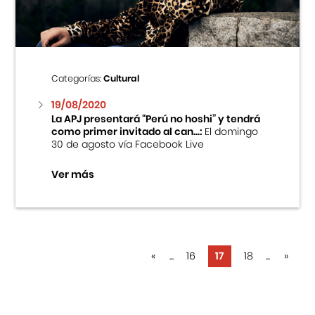
Categorías:
Cultural
19/08/2020
La APJ presentará “Perú no hoshi” y tendrá
como primer invitado al can...:
El domingo
30 de agosto vía Facebook Live
Ver más
«
...
16
17
18
...
»