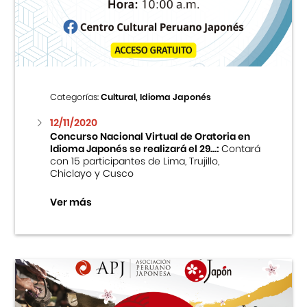
Centro Cultural Peruano Japonés
Cursos
Museo de la Inmigración Japonesa
Categorías:
Cultural, Idioma Japonés
Fondo Editorial
12/11/2020
Concurso Nacional Virtual de Oratoria en
Idioma Japonés se realizará el 29...:
Contará
Teatro Peruano Japonés
con 15 participantes de Lima, Trujillo,
Chiclayo y Cusco
Ver más