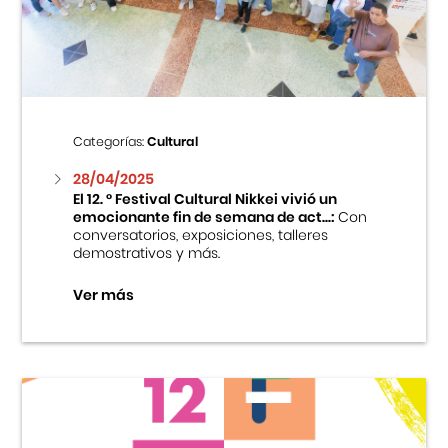
Centro Cultural Peruano Japonés
Cursos
Museo de la Inmigración Japonesa
Categorías:
Cultural
Fondo Editorial
28/04/2025
El 12. ° Festival Cultural Nikkei vivió un
emocionante fin de semana de act...:
Con
Teatro Peruano Japonés
conversatorios, exposiciones, talleres
demostrativos y más.
Ver más