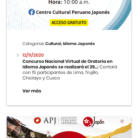
Centro Cultural Peruano Japonés
Cursos
Museo de la Inmigración Japonesa
Categorías:
Cultural, Idioma Japonés
Fondo Editorial
12/11/2020
Concurso Nacional Virtual de Oratoria en
Idioma Japonés se realizará el 29...:
Contará
Teatro Peruano Japonés
con 15 participantes de Lima, Trujillo,
Chiclayo y Cusco
Ver más