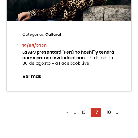
Categorías:
Cultural
19/08/2020
La APJ presentará “Perú no hoshi” y tendrá
como primer invitado al can...:
El domingo
30 de agosto vía Facebook Live
Ver más
«
...
16
17
18
...
»