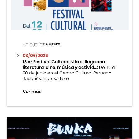
Centro Cultural Peruano Japonés
Cursos
Museo de la Inmigración Japonesa
Categorías:
Cultural
Fondo Editorial
03/06/2026
13.er Festival Cultural Nikkei llega con
literatura, cine, música y activid...:
Del 12 al
Teatro Peruano Japonés
20 de junio en el Centro Cultural Peruano
Japonés. Ingreso libre.
Ver más