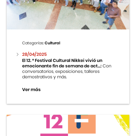
Centro Cultural Peruano Japonés
Cursos
Museo de la Inmigración Japonesa
Categorías:
Cultural
Fondo Editorial
28/04/2025
El 12. ° Festival Cultural Nikkei vivió un
emocionante fin de semana de act...:
Con
Teatro Peruano Japonés
conversatorios, exposiciones, talleres
demostrativos y más.
Ver más