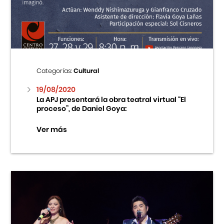
Centro Cultural Peruano Japonés
Cursos
Museo de la Inmigración Japonesa
Categorías:
Cultural
Fondo Editorial
19/08/2020
La APJ presentará la obra teatral virtual “El
proceso”, de Daniel Goya:
Teatro Peruano Japonés
Ver más