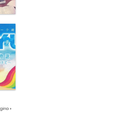
ágina
»