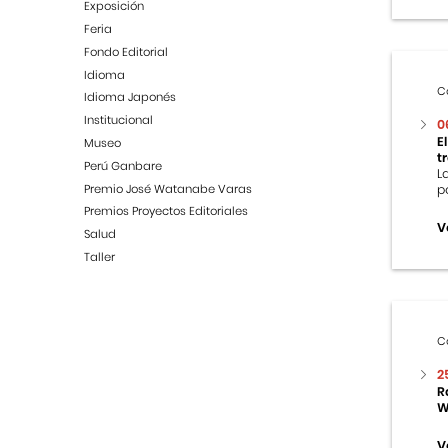
Exposición
Feria
Fondo Editorial
Idioma
C
Idioma Japonés
Institucional
0
E
Museo
t
Perú Ganbare
L
Premio José Watanabe Varas
p
Premios Proyectos Editoriales
V
Salud
Taller
C
2
R
W
V