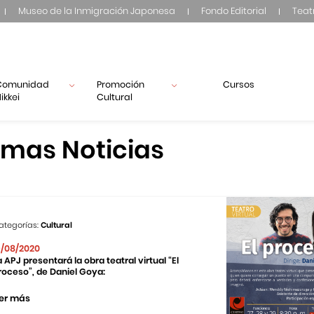
Museo de la Inmigración Japonesa
Fondo Editorial
Teat
Comunidad
Promoción
Cursos
ikkei
Cultural
imas Noticias
ategorías:
Cultural
9/08/2020
a APJ presentará la obra teatral virtual “El
roceso”, de Daniel Goya:
er más