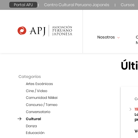
Portal APJ
Centro Cultural Peruano Japonés
Cursos
Nosotros
N
Últ
Categorías
Artes Escénicas
Cine / Video
Comunidad Nikkei
C
Concurso / Torneo
1
Conversatorio
L
Cultural
p
Danza
V
Educación