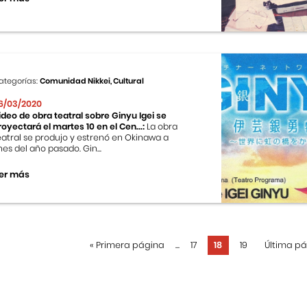
ategorías:
Comunidad Nikkei, Cultural
6/03/2020
ideo de obra teatral sobre Ginyu Igei se
royectará el martes 10 en el Cen...:
La obra
eatral se produjo y estrenó en Okinawa a
ines del año pasado. Gin...
er más
«
Primera página
...
17
18
19
Última p