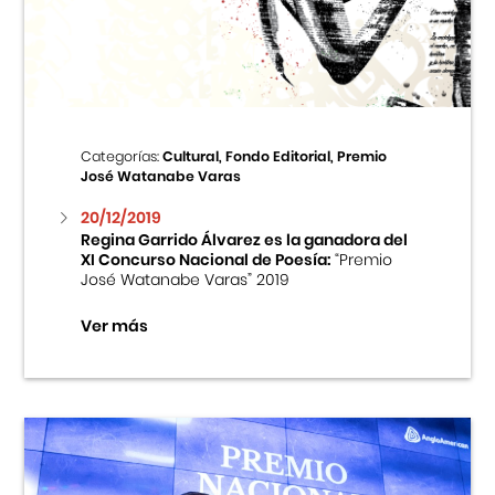
Centro Cultural Peruano Japonés
Cursos
Museo de la Inmigración Japonesa
Categorías:
Cultural, Fondo Editorial, Premio
José Watanabe Varas
Fondo Editorial
20/12/2019
Regina Garrido Álvarez es la ganadora del
Teatro Peruano Japonés
XI Concurso Nacional de Poesía:
“Premio
José Watanabe Varas” 2019
Ver más