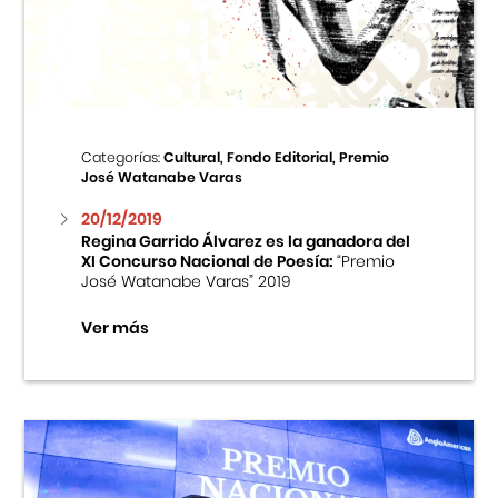
Centro Cultural Peruano Japonés
Cursos
Museo de la Inmigración Japonesa
Categorías:
Cultural, Fondo Editorial, Premio
José Watanabe Varas
Fondo Editorial
20/12/2019
Regina Garrido Álvarez es la ganadora del
Teatro Peruano Japonés
XI Concurso Nacional de Poesía:
“Premio
José Watanabe Varas” 2019
Ver más