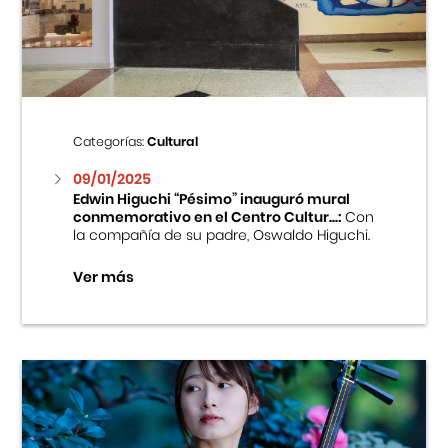
Centro Cultural Peruano Japonés
Cursos
Museo de la Inmigración Japonesa
Categorías:
Cultural
Fondo Editorial
09/01/2025
Edwin Higuchi “Pésimo” inauguró mural
conmemorativo en el Centro Cultur...:
Con
Teatro Peruano Japonés
la compañía de su padre, Oswaldo Higuchi.
Ver más