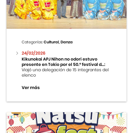
Centro Cultural Peruano Japonés
Cursos
Museo de la Inmigración Japonesa
Categorías:
Cultural, Danza
Fondo Editorial
24/02/2026
Kikunokai APJ Nihon no odori estuvo
presente en Tokio por el 50.º festival d...:
Teatro Peruano Japonés
Viajó una delegación de 15 integrantes del
elenco
Ver más