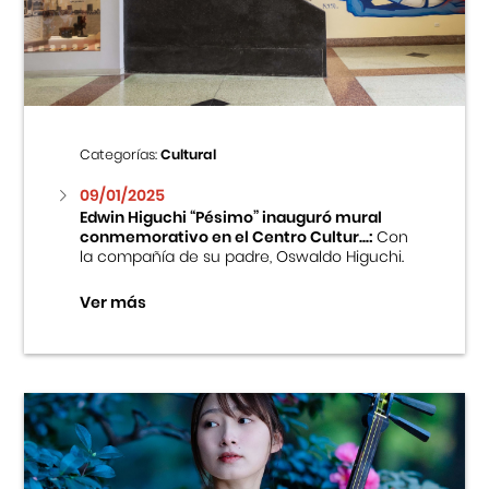
Centro Cultural Peruano Japonés
Cursos
Museo de la Inmigración Japonesa
Categorías:
Cultural
Fondo Editorial
09/01/2025
Edwin Higuchi “Pésimo” inauguró mural
conmemorativo en el Centro Cultur...:
Con
Teatro Peruano Japonés
la compañía de su padre, Oswaldo Higuchi.
Ver más