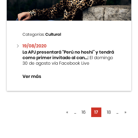
Categorías:
Cultural
19/08/2020
La APJ presentará “Perú no hoshi” y tendrá
como primer invitado al can...:
El domingo
30 de agosto vía Facebook Live
Ver más
«
...
16
17
18
...
»