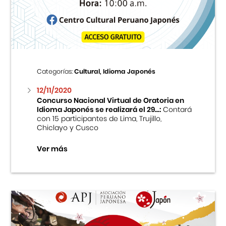
Centro Cultural Peruano Japonés
Cursos
Museo de la Inmigración Japonesa
Categorías:
Cultural, Idioma Japonés
Fondo Editorial
12/11/2020
Concurso Nacional Virtual de Oratoria en
Idioma Japonés se realizará el 29...:
Contará
Teatro Peruano Japonés
con 15 participantes de Lima, Trujillo,
Chiclayo y Cusco
Ver más