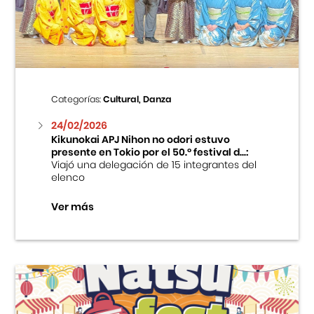
Centro Cultural Peruano Japonés
Cursos
Museo de la Inmigración Japonesa
Categorías:
Cultural, Danza
Fondo Editorial
24/02/2026
Kikunokai APJ Nihon no odori estuvo
presente en Tokio por el 50.º festival d...:
Teatro Peruano Japonés
Viajó una delegación de 15 integrantes del
elenco
Ver más