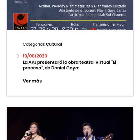
Centro Cultural Peruano Japonés
Cursos
Museo de la Inmigración Japonesa
Categorías:
Cultural
Fondo Editorial
19/08/2020
La APJ presentará la obra teatral virtual “El
proceso”, de Daniel Goya:
Teatro Peruano Japonés
Ver más