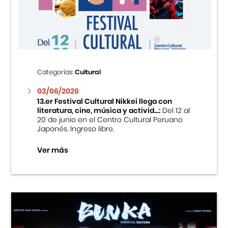
Centro Cultural Peruano Japonés
Cursos
Museo de la Inmigración Japonesa
Categorías:
Cultural
Fondo Editorial
03/06/2026
13.er Festival Cultural Nikkei llega con
literatura, cine, música y activid...:
Del 12 al
Teatro Peruano Japonés
20 de junio en el Centro Cultural Peruano
Japonés. Ingreso libre.
Ver más